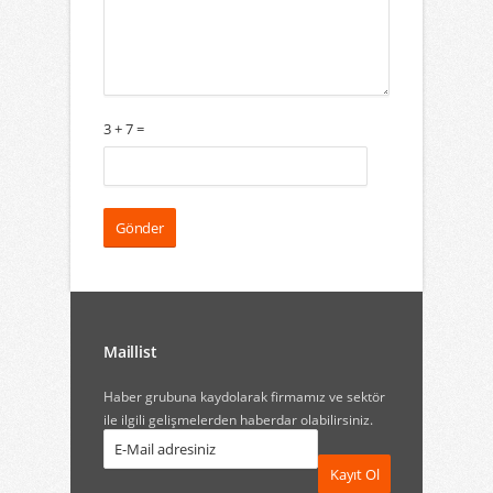
3 + 7 =
Maillist
Haber grubuna kaydolarak firmamız ve sektör
ile ilgili gelişmelerden haberdar olabilirsiniz.