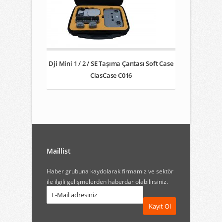
Dji Mini 1 / 2 / SE Taşıma Çantası Soft Case
ClasCase C016
Maillist
Haber grubuna kaydolarak firmamız ve sektör
ile ilgili gelişmelerden haberdar olabilirsiniz.