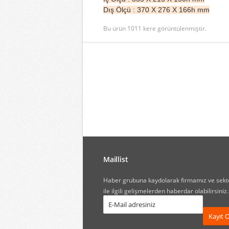
Dış Ölçü : 370 X 276 X 166h mm
Bu ürün
1011
kere görüntülenmiştir.
Maillist
Haber grubuna kaydolarak firmamız ve sekt
ile ilgili gelişmelerden haberdar olabilirsiniz.