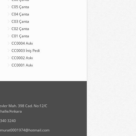
C05 Çanta
C04 Çanta
C03 Çanta
C02 Çanta
C01 Çanta
CC0004 Askı
CC0003 İniş Pedi
CC0002 Askı
CC0001 Askı
vler Mah. 398 Cad. No:12/C
halle/Ankara
 340 3240
murat0001974@hotmail.com