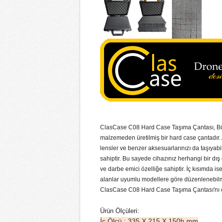
ClasCase C08 Hard Case Taşıma Çantası, Bütü
malzemeden üretilmiş bir hard case çantadır. 
lensler ve benzer aksesuarlarınızı da taşıyab
sahiptir. Bu sayede cihazınız herhangi bir dı
ve darbe emici özelliğe sahiptir. İç kısımda is
alanlar uyumlu modellere göre düzenlenebil
ClasCase C08 Hard Case Taşıma Çantası'nı ciha
Ürün Ölçüleri:
İç Ölçü : 335 X 215 X 150h mm