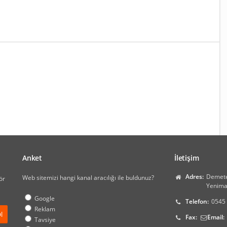
Anket
İletişim
Adres:
Demete
Web sitemizi hangi kanal aracılığı ile buldunuz?
ör
Yenima
Google
Telefon:
0545
Reklam
Fax:
Email:
Tavsiye