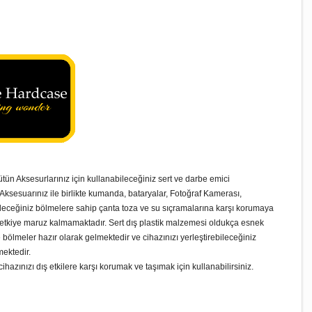
n Aksesurlarınız için kullanabileceğiniz sert ve darbe emici
Aksesuarınız ile birlikte kumanda, bataryalar, Fotoğraf Kamerası,
ileceğiniz bölmelere sahip çanta toza ve su sıçramalarına karşı korumaya
ş etkiye maruz kalmamaktadır. Sert dış plastik malzemesi oldukça esnek
e bölmeler hazır olarak gelmektedir ve cihazınızı yerleştirebileceğiniz
mektedir.
zınızı dış etkilere karşı korumak ve taşımak için kullanabilirsiniz.